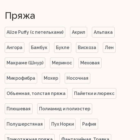
Пряжа
Alize Puffy (с петельками)
Акрил
Альпака
Ангора
Бамбук
Букле
Вискоза
Лен
Макраме (Шнур)
Меринос
Меховая
Микрофибра
Мохер
Носочная
Объемная, толстая пряжа
Пайетки и люрекс
Плюшевая
Полиамид и полиэстер
Полушерстяная
Пух Норки
Рафия
Трикотажная пряжа
Фантазийная, Травка