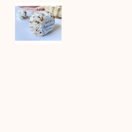
Пайетки Avanti Yarn
королевские на
хлопке (Молочные) 22
168.00 грн.
1
2
3
4
5
6
7
8
9
>
>|
Показано с 1 по 15 из 4922 (всего 329 страниц)