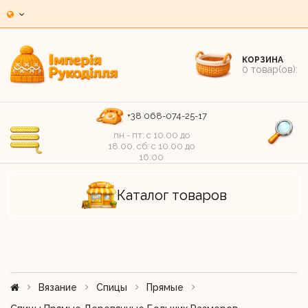
КОРЗИНА
0
товар(ов):
+38 068-074-25-17
пн - пт: c 10.00 до
18.00, сб: c 10.00 до
16:00
Каталог товаров
Вязание
Спицы
Прямые