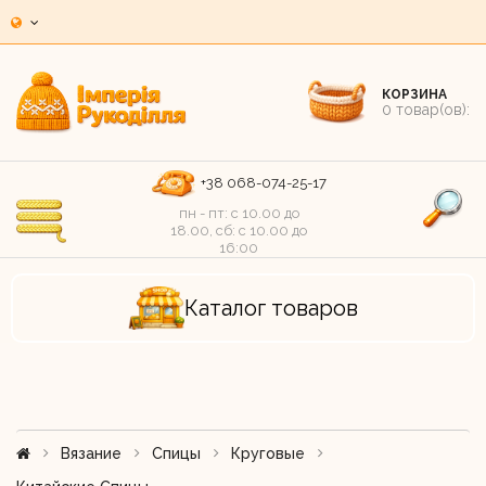
КОРЗИНА
0
товар(ов):
+38 068-074-25-17
пн - пт: c 10.00 до
18.00, сб: c 10.00 до
16:00
Каталог товаров
Вязание
Спицы
Круговые