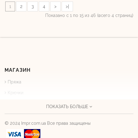
1
2
3
4
>
>|
Показано с 1 по 15 из 46 (всего 4 страниц)
МАГАЗИН
Пряжа
Крючки
Спицы
ПОКАЗАТЬ БОЛЬШЕ
Фурнитура для вязаных изделий
© 2024 Impr.com.ua Все права защищены
Аксессуары для вязания
АККАУНТ