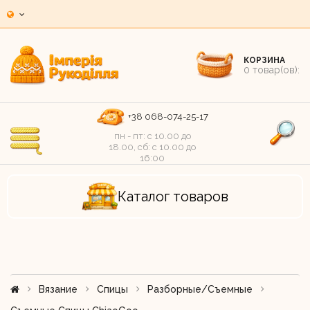
КОРЗИНА
0
товар(ов):
+38 068-074-25-17
пн - пт: c 10.00 до
18.00, сб: c 10.00 до
16:00
Каталог товаров
Вязание
Спицы
Разборные/съемные