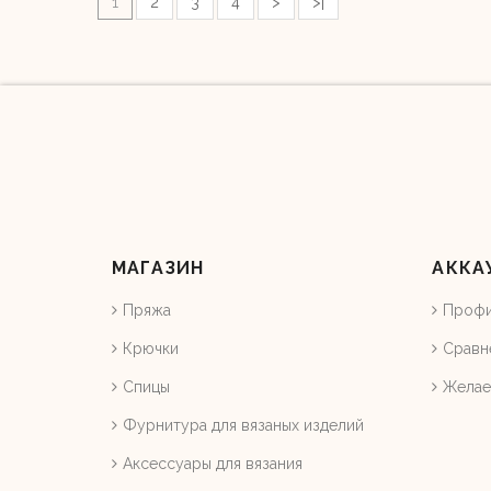
1
2
3
4
>
>|
МАГАЗИН
АККА
Пряжа
Проф
Крючки
Сравн
Спицы
Жела
Фурнитура для вязаных изделий
Аксессуары для вязания