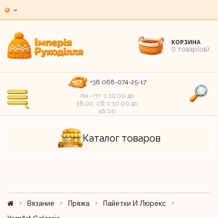
КОРЗИНА
0
товар(ов):
+38 068-074-25-17
пн - пт: c 10.00 до
18.00, сб: c 10.00 до
16:00
Каталог товаров
Вязание
Пряжа
Пайетки И Люрекс