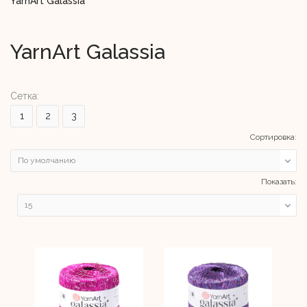
YarnArt Galassia
YarnArt Galassia
Сетка:
1
2
3
Сортировка:
Показать: